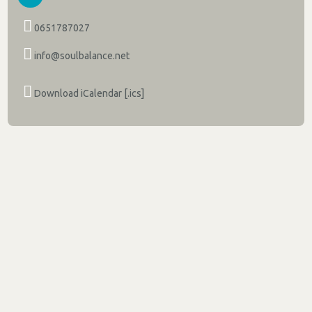
0651787027
info@soulbalance.net
Download iCalendar [.ics]