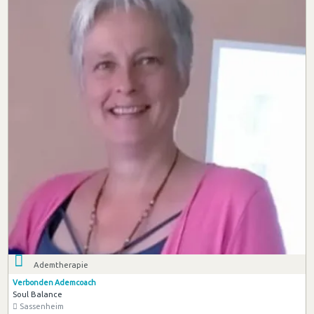
Ademtherapie
Verbonden Ademcoach
Soul Balance
Sassenheim