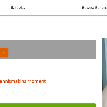
Ik zoek...
Bewust Bollen
N →
- Kennismakins Moment