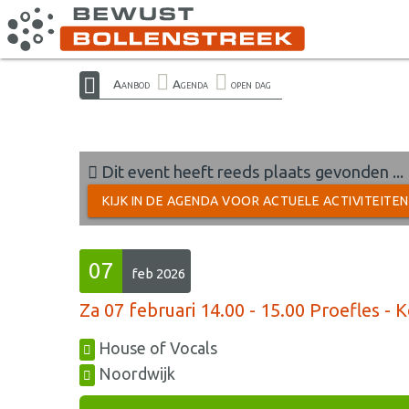
Aanbod
Agenda
open dag
Dit event heeft reeds plaats gevonden ...
KIJK IN DE AGENDA VOOR ACTUELE ACTIVITEITE
07
feb 2026
Za 07 februari 14.00 - 15.00 Proefles 
House of Vocals
Noordwijk