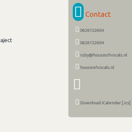
Contact
0626152604
raject
0626152604
ruby@houseofvocals.nl
houseofvocals.nl
Download iCalendar [.ics]