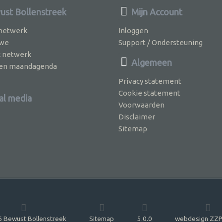
st Bollenstreek
Mijn Account
 netwerk
Inloggen
 we
Support / Ondersteuning
k netwerk
Algemeen
jven maandagenda
Privacy statement
Cookie statement
al media
Voorwaarden
Disclaimer
Sitemap
 Bewust Bollenstreek
Sitemap
5.0.0
webdesign ZZP