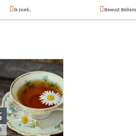
Ik zoek...
Bewust Bollen
5
p