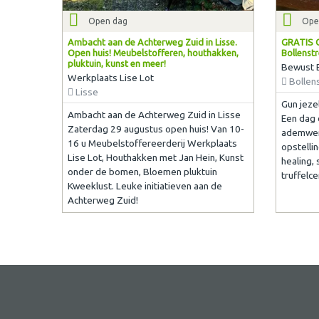
Open dag
Ope
Ambacht aan de Achterweg Zuid in Lisse.
GRATIS O
Open huis! Meubelstofferen, houthakken,
Bollenst
pluktuin, kunst en meer!
Bewust 
Werkplaats Lise Lot
Bollen
Lisse
Gun jeze
Ambacht aan de Achterweg Zuid in Lisse
Een dag 
Zaterdag 29 augustus open huis! Van 10-
ademwerk
16 u Meubelstoffereerderij Werkplaats
opstellin
Lise Lot, Houthakken met Jan Hein, Kunst
healing, 
onder de bomen, Bloemen pluktuin
truffelc
Kweeklust. Leuke initiatieven aan de
Achterweg Zuid!