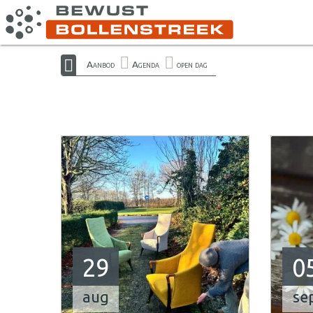
Aanbod
Agenda
open dag
29
0
aug
se