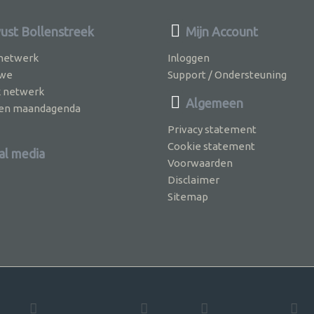
st Bollenstreek
Mijn Account
 netwerk
Inloggen
 we
Support / Ondersteuning
k netwerk
Algemeen
jven maandagenda
Privacy statement
Cookie statement
al media
Voorwaarden
Disclaimer
Sitemap