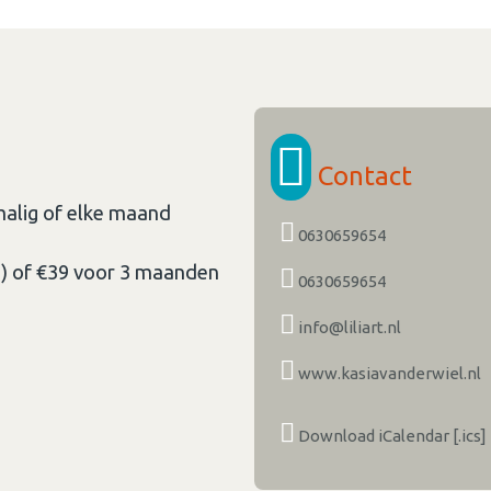
Contact
alig of elke maand
0630659654
n) of €39 voor 3 maanden
0630659654
info@liliart.nl
www.kasiavanderwiel.nl
Download iCalendar [.ics]