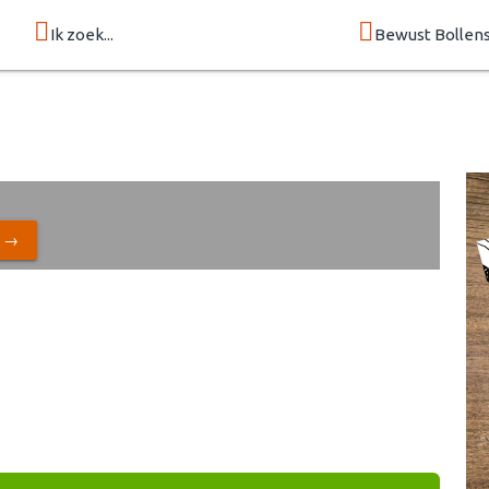
Ik zoek...
Bewust Bollen
N →