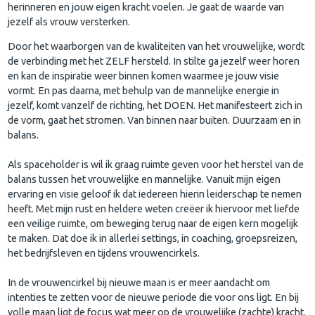
herinneren en jouw eigen kracht voelen. Je gaat de waarde van
jezelf als vrouw versterken.
Door het waarborgen van de kwaliteiten van het vrouwelijke, wordt
de verbinding met het ZELF hersteld. In stilte ga jezelf weer horen
en kan de inspiratie weer binnen komen waarmee je jouw visie
vormt. En pas daarna, met behulp van de mannelijke energie in
jezelf, komt vanzelf de richting, het DOEN. Het manifesteert zich in
de vorm, gaat het stromen. Van binnen naar buiten. Duurzaam en in
balans.
Als spaceholder is wil ik graag ruimte geven voor het herstel van de
balans tussen het vrouwelijke en mannelijke. Vanuit mijn eigen
ervaring en visie geloof ik dat iedereen hierin leiderschap te nemen
heeft. Met mijn rust en heldere weten creëer ik hiervoor met liefde
een veilige ruimte, om beweging terug naar de eigen kern mogelijk
te maken. Dat doe ik in allerlei settings, in coaching, groepsreizen,
het bedrijfsleven en tijdens vrouwencirkels.
In de vrouwencirkel bij nieuwe maan is er meer aandacht om
intenties te zetten voor de nieuwe periode die voor ons ligt. En bij
volle maan ligt de focus wat meer op de vrouwelijke (zachte) kracht.