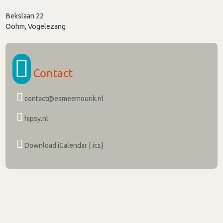
Bekslaan 22
Oohm, Vogelezang
Contact
contact@esmeemourik.nl
hipsy.nl
Download iCalendar [.ics]