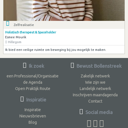
Zelfrealisatie
Holistisch therapeut & Spaceholder
Esmee Mourik
Hillegom
Ik bied een veilige ruimte om beweging bij jou mogelijk te maken.
Ik zoek
Bewust Bollenstreek
een Professional/Organisatie
Zakelijk netwerk
de Agenda
Wie zijn we
Open Praktijk Route
Landelijk netwerk
Inschrijven maandagenda
Inspiratie
Contact
Inspiratie
Social media
Nieuwsbrieven
Blog