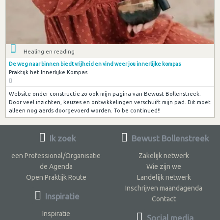
Healing en reading
De weg naar binnen biedt vrijheid en vind weer jou innerlijke kompas
Praktijk het Innerlijke Kompas
Website onder constructie zo ook mijn pagina van Bewust Bollenstreek.
Door veel inzichten, keuzes en ontwikkelingen verschuift mijn pad. Dit moet
alleen nog aards doorgevoerd worden. To be continued!!
Ik zoek
Bewust Bollenstreek
een Professional/Organisatie
Zakelijk netwerk
de Agenda
Wie zijn we
Open Praktijk Route
Landelijk netwerk
Inschrijven maandagenda
Inspiratie
Contact
Inspiratie
Social media