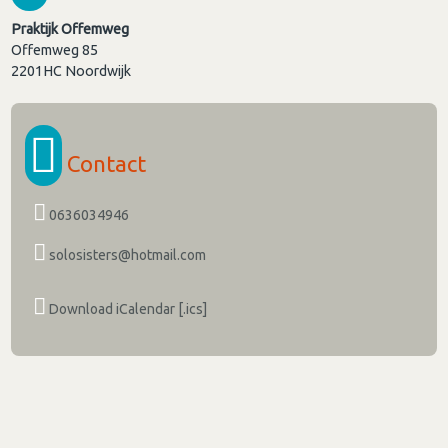
Praktijk Offemweg
Offemweg 85
2201HC
Noordwijk
Contact
0636034946
solosisters@hotmail.com
Download iCalendar [.ics]