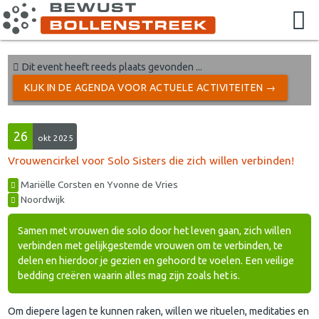
Dit event heeft reeds plaats gevonden ...
KIJK IN DE AGENDA VOOR ACTUELE ACTIVITEITEN →
26
okt 2025
Vrouwencirkel voor Solo Sisters die zich willen verbinden!
Mariëlle Corsten en Yvonne de Vries
Noordwijk
Samen met vrouwen die solo door het leven gaan, zich willen
verbinden met gelijkgestemde vrouwen om te verbinden, te
delen en hierdoor je gezien en gehoord te voelen. Een veilige
bedding creëren waarin alles mag zijn zoals het is.
Om diepere lagen te kunnen raken, willen we rituelen, meditaties en