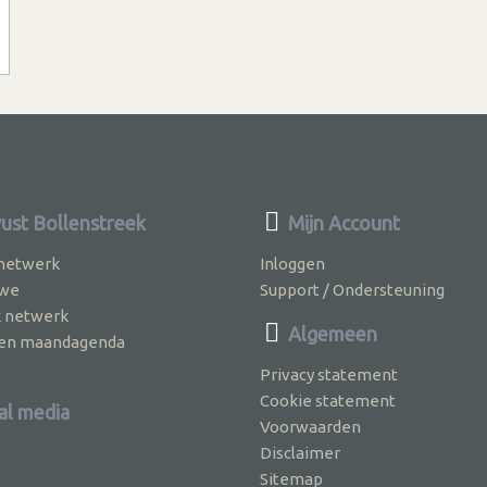
st Bollenstreek
Mijn Account
 netwerk
Inloggen
 we
Support / Ondersteuning
k netwerk
Algemeen
jven maandagenda
Privacy statement
Cookie statement
al media
Voorwaarden
Disclaimer
Sitemap