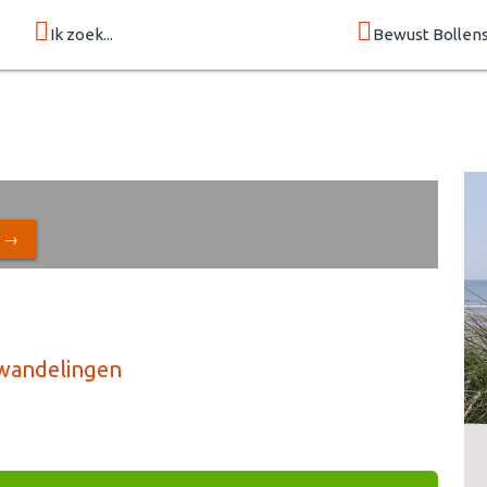
Ik zoek...
Bewust Bollen
N →
swandelingen