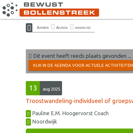
Aanbod
Agenda
wandeling
Dit event heeft reeds plaats gevonden ...
KIJK IN DE AGENDA VOOR ACTUELE ACTIVITEITE
13
aug 2025
Troostwandeling-individueel of groep
Pauline E.M. Hoogervorst Coach
Noordwijk