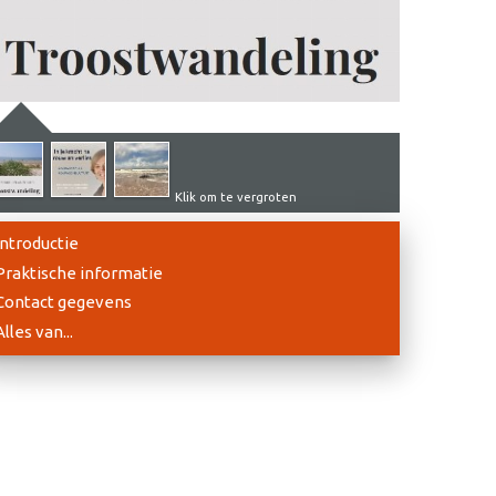
Klik om te vergroten
Introductie
Praktische informatie
Contact gegevens
Alles van...