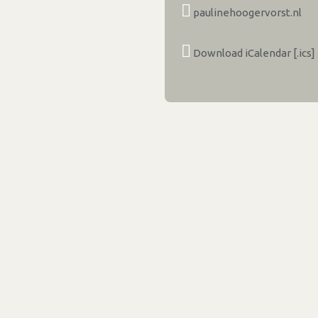
paulinehoogervorst.nl
Download iCalendar [.ics]