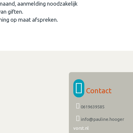
maand, aanmelding noodzakelijk
an giften.
hing op maat afspreken.
Contact
0619639585
info@pauline.hooger
vorst.nl