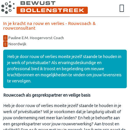
In je kracht na rouw en verlies - Rouwcoach &
rouwconsultant
Pauline E.M. Hoogervorst Coach
Noordwijk
Heb je door rouw of verlies moeite jezelf staande te houden in
je werk of privésituatie? Als ervaringsdeskundige en
professional bied ik troost en begeleiding om nieuwe
krachtbronnen en mogelijkheden te vinden om jouw levensreis
te vervolgen.
Rouwcoach als gesprekspartner en veilige basis
Heb je door rouw of verlies moeite jezelf staande te houden in je
werk of privésituatie? Wil je voorkomen dat je langdurig uitvalt of
jouw onderneming niet meer kan leiden? En heb je behoefte aan
een gesprekspartner voor jouw rouwverwerking? Aan troost en
vitaliteit? Dan ga ik graag met jou in gesprek, leg ik mijn reis naast de