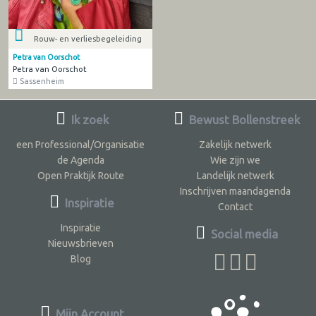
Rouw- en verliesbegeleiding
Petra van Oorschot
Petra van Oorschot
Sassenheim
Ik zoek
Bewust Bollenstreek
een Professional/Organisatie
Zakelijk netwerk
de Agenda
Wie zijn we
Open Praktijk Route
Landelijk netwerk
Inschrijven maandagenda
Inspiratie
Contact
Inspiratie
Social media
Nieuwsbrieven
Blog
Mijn Account