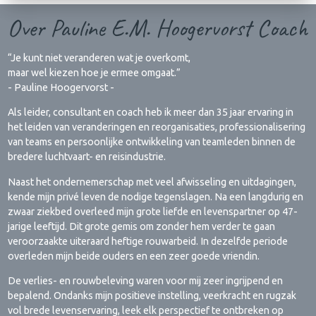
Over Pauline E.M. Hoogervorst Coach
“Je kunt niet veranderen wat je overkomt,
maar wel kiezen hoe je ermee omgaat.”
- Pauline Hoogervorst -
Als leider, consultant en coach heb ik meer dan 35 jaar ervaring in
het leiden van veranderingen en reorganisaties, professionalisering
van teams en persoonlijke ontwikkeling van teamleden binnen de
bredere luchtvaart- en reisindustrie.
Naast het ondernemerschap met veel afwisseling en uitdagingen,
kende mijn privé leven de nodige tegenslagen. Na een langdurig en
zwaar ziekbed overleed mijn grote liefde en levenspartner op 47-
jarige leeftijd. Dit grote gemis om zonder hem verder te gaan
veroorzaakte uiteraard heftige rouwarbeid. In dezelfde periode
overleden mijn beide ouders en een zeer goede vriendin.
De verlies- en rouwbeleving waren voor mij zeer ingrijpend en
bepalend. Ondanks mijn positieve instelling, veerkracht en rugzak
vol brede levenservaring, leek elk perspectief te ontbreken op