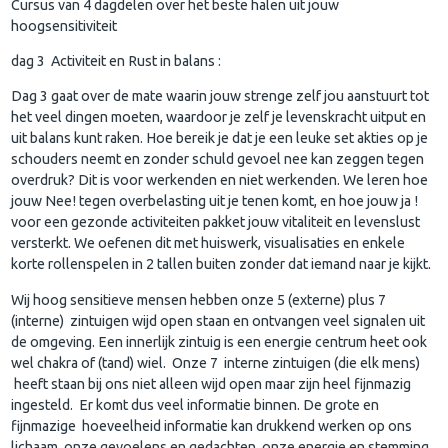
Cursus van 4 dagdelen over het beste halen uit jouw
hoogsensitiviteit
dag 3 Activiteit en Rust in balans :
Dag 3 gaat over de mate waarin jouw strenge zelf jou aanstuurt tot
het veel dingen moeten, waardoor je zelf je levenskracht uitput en
uit balans kunt raken. Hoe bereik je dat je een leuke set akties op je
schouders neemt en zonder schuld gevoel nee kan zeggen tegen
overdruk? Dit is voor werkenden en niet werkenden. We leren hoe
jouw Nee! tegen overbelasting uit je tenen komt, en hoe jouw ja !
voor een gezonde activiteiten pakket jouw vitaliteit en levenslust
versterkt. We oefenen dit met huiswerk, visualisaties en enkele
korte rollenspelen in 2 tallen buiten zonder dat iemand naar je kijkt.
Wij hoog sensitieve mensen hebben onze 5 (externe) plus 7
(interne) zintuigen wijd open staan en ontvangen veel signalen uit
de omgeving. Een innerlijk zintuig is een energie centrum heet ook
wel chakra of (tand) wiel. Onze 7 interne zintuigen (die elk mens)
heeft staan bij ons niet alleen wijd open maar zijn heel fijnmazig
ingesteld. Er komt dus veel informatie binnen. De grote en
fijnmazige hoeveelheid informatie kan drukkend werken op ons
lichaam, onze gevoelens en gedachten, onze energie en stemming.