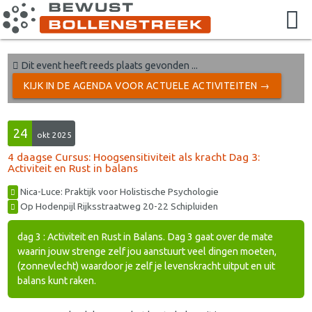
Dit event heeft reeds plaats gevonden ...
KIJK IN DE AGENDA VOOR ACTUELE ACTIVITEITEN →
24
okt 2025
4 daagse Cursus: Hoogsensitiviteit als kracht Dag 3:
Activiteit en Rust in balans
Nica-Luce: Praktijk voor Holistische Psychologie
Op Hodenpijl Rijksstraatweg 20-22 Schipluiden
dag 3 : Activiteit en Rust in Balans. Dag 3 gaat over de mate
waarin jouw strenge zelf jou aanstuurt veel dingen moeten,
(zonnevlecht) waardoor je zelf je levenskracht uitput en uit
balans kunt raken.