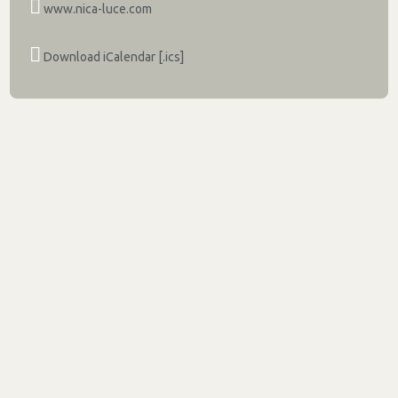
www.nica-luce.com
Download iCalendar [.ics]