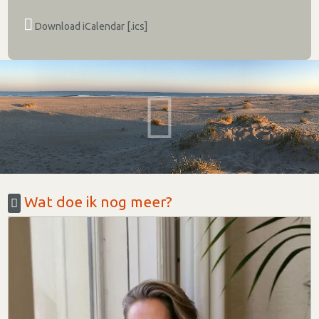
Download iCalendar [.ics]
Wat doe ik nog meer?