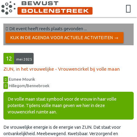
Dit event heeft reeds plaats gevonden ...
KIJK IN DE AGENDA VOOR ACTUELE ACTIVITEITEN →
12
mei 2025
ZIJN, in het vrouwelijke - Vrouwencirkel bij volle maan
Esmee Mourik
Hillegom/Bennebroek
De volle maan staat symbool voor de vrouw in haar volle
potentie. Tijdens volle maan geven we hier in deze
vrouwencirkel ruimte aan.
De vrouwelijke energie is de energie van ZIJN. Dat staat voor
ontvankelijkheid. Meebewegend. Kwetsbaar. Verzorgend en