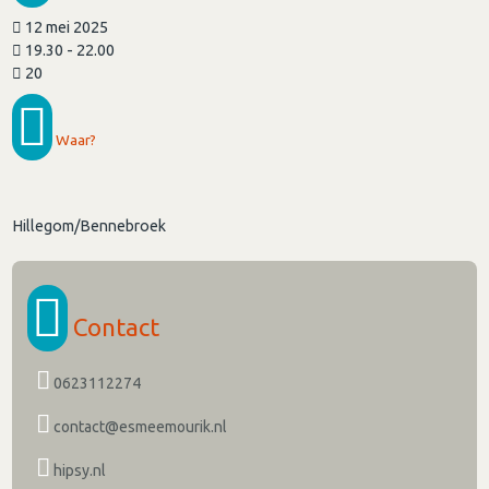
12 mei 2025
19.30 - 22.00
20
Waar?
Hillegom/Bennebroek
Contact
0623112274
contact@esmeemourik.nl
hipsy.nl