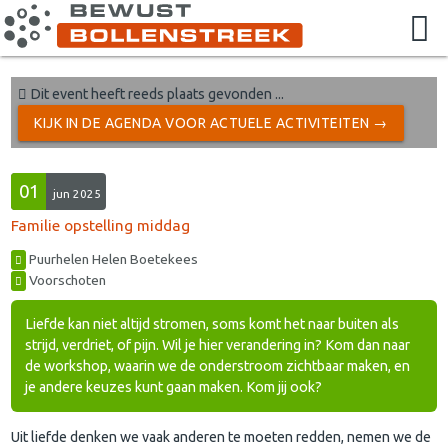
Dit event heeft reeds plaats gevonden ...
KIJK IN DE AGENDA VOOR ACTUELE ACTIVITEITEN →
01
jun 2025
Familie opstelling middag
Puurhelen Helen Boetekees
Voorschoten
Liefde kan niet altijd stromen, soms komt het naar buiten als
strijd, verdriet, of pijn. Wil je hier verandering in? Kom dan naar
de workshop, waarin we de onderstroom zichtbaar maken, en
je andere keuzes kunt gaan maken. Kom jij ook?
Uit liefde denken we vaak anderen te moeten redden, nemen we de