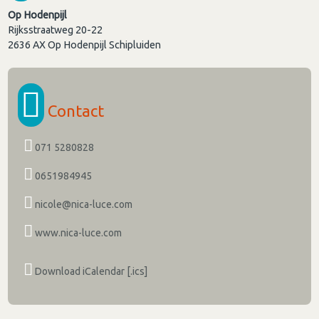
Op Hodenpijl
Rijksstraatweg 20-22
2636 AX
Op Hodenpijl Schipluiden
Contact
071 5280828
0651984945
nicole@nica-luce.com
www.nica-luce.com
Download iCalendar [.ics]