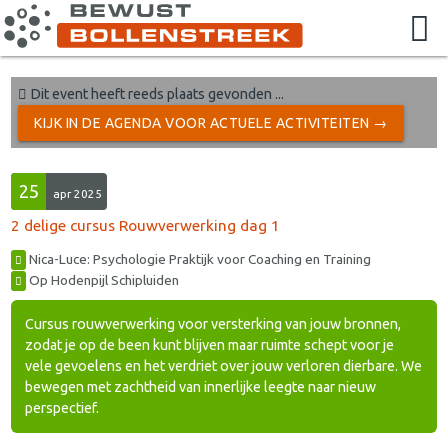
Dit event heeft reeds plaats gevonden ...
KIJK IN DE AGENDA VOOR ACTUELE ACTIVITEITEN →
25
apr 2025
2 delige cursus Rouwverwerking dag 1
Nica-Luce: Psychologie Praktijk voor Coaching en Training
Op Hodenpijl Schipluiden
Cursus rouwverwerking voor versterking van jouw bronnen,
zodat je op de been kunt blijven maar ruimte schept voor je
vele gevoelens en het verdriet over jouw verloren dierbare. We
bewegen met zachtheid van innerlijke leegte naar nieuw
perspectief.