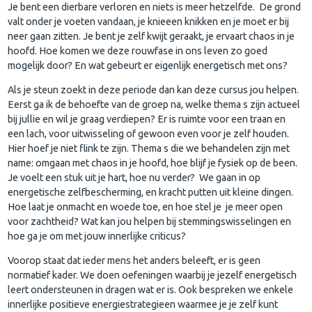
Je bent een dierbare verloren en niets is meer hetzelfde. De grond
valt onder je voeten vandaan, je knieeen knikken en je moet er bij
neer gaan zitten. Je bent je zelf kwijt geraakt, je ervaart chaos in je
hoofd. Hoe komen we deze rouwfase in ons leven zo goed
mogelijk door? En wat gebeurt er eigenlijk energetisch met ons?
Als je steun zoekt in deze periode dan kan deze cursus jou helpen.
Eerst ga ik de behoefte van de groep na, welke thema s zijn actueel
bij jullie en wil je graag verdiepen? Er is ruimte voor een traan en
een lach, voor uitwisseling of gewoon even voor je zelf houden.
Hier hoef je niet flink te zijn. Thema s die we behandelen zijn met
name: omgaan met chaos in je hoofd, hoe blijf je fysiek op de been.
Je voelt een stuk uit je hart, hoe nu verder? We gaan in op
energetische zelfbescherming, en kracht putten uit kleine dingen.
Hoe laat je onmacht en woede toe, en hoe stel je je meer open
voor zachtheid? Wat kan jou helpen bij stemmingswisselingen en
hoe ga je om met jouw innerlijke criticus?
Voorop staat dat ieder mens het anders beleeft, er is geen
normatief kader. We doen oefeningen waarbij je jezelf energetisch
leert ondersteunen in dragen wat er is. Ook bespreken we enkele
innerlijke positieve energiestrategieen waarmee je je zelf kunt