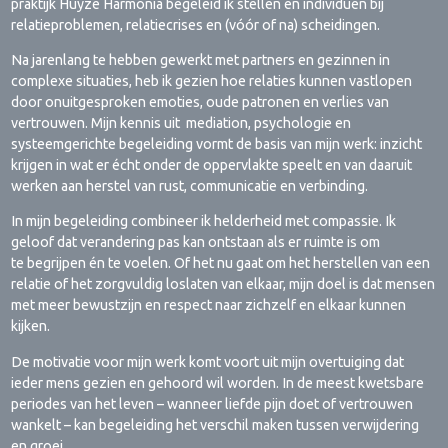
praktijk Huyze Harmonia begeleid ik stellen en individuen bij
relatieproblemen, relatiecrises en (vóór of na) scheidingen.
Na jarenlang te hebben gewerkt met partners en gezinnen in
complexe situaties, heb ik gezien hoe relaties kunnen vastlopen
door onuitgesproken emoties, oude patronen en verlies van
vertrouwen. Mijn kennis uit mediation, psychologie en
systeemgerichte begeleiding vormt de basis van mijn werk: inzicht
krijgen in wat er écht onder de oppervlakte speelt en van daaruit
werken aan herstel van rust, communicatie en verbinding.
In mijn begeleiding combineer ik helderheid met compassie. Ik
geloof dat verandering pas kan ontstaan als er ruimte is om
te begrijpen én te voelen. Of het nu gaat om het herstellen van een
relatie of het zorgvuldig loslaten van elkaar, mijn doel is dat mensen
met meer bewustzijn en respect naar zichzelf en elkaar kunnen
kijken.
De motivatie voor mijn werk komt voort uit mijn overtuiging dat
ieder mens gezien en gehoord wil worden. In de meest kwetsbare
periodes van het leven – wanneer liefde pijn doet of vertrouwen
wankelt – kan begeleiding het verschil maken tussen verwijdering
en groei.