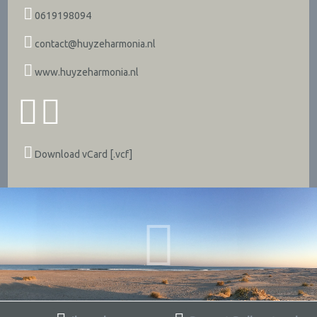
0619198094
contact@huyzeharmonia.nl
www.huyzeharmonia.nl
Download vCard [.vcf]