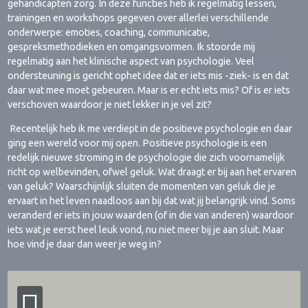
gehandicapten zorg. In deze functies heb ik regelmatig lessen,
trainingen en workshops gegeven over allerlei verschillende
onderwerpe: emoties, coaching, communicatie,
gespreksmethodieken en omgangsvormen. Ik stoorde mij
regelmatig aan het klinische aspect van psychologie. Veel
ondersteuning is gericht ophet idee dat er iets mis -ziek- is en dat
daar wat mee moet gebeuren. Maar is er echt iets mis? Of is er iets
verschoven waardoor je niet lekker in je vel zit?
Recentelijk heb ik me verdiept in de positieve psychologie en daar
ging een wereld voor mij open. Positieve psychologie is een
redelijk nieuwe stroming in de psychologie die zich voornamelijk
richt op welbevinden, ofwel geluk. Wat draagt er bij aan het ervaren
van geluk? Waarschijnlijk sluiten de momenten van geluk die je
ervaart in het leven naadloos aan bij dat wat jij belangrijk vind. Soms
veranderd er iets in jouw waarden (of in die van anderen) waardoor
iets wat je eerst heel leuk vond, nu niet meer bij je aan sluit. Maar
hoe vind je daar dan weer je weg in?