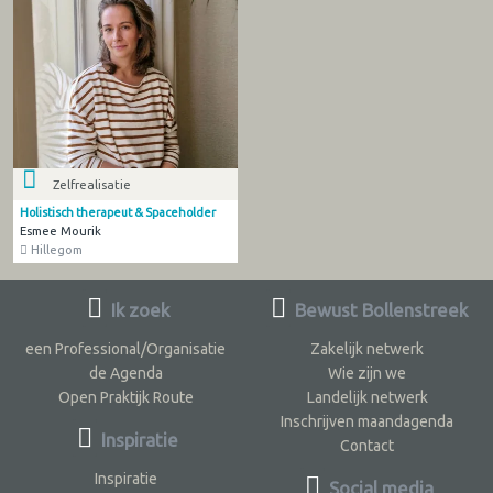
Zelfrealisatie
Holistisch therapeut & Spaceholder
Esmee Mourik
Hillegom
Ik zoek
Bewust Bollenstreek
een Professional/Organisatie
Zakelijk netwerk
de Agenda
Wie zijn we
Open Praktijk Route
Landelijk netwerk
Inschrijven maandagenda
Inspiratie
Contact
Inspiratie
Social media