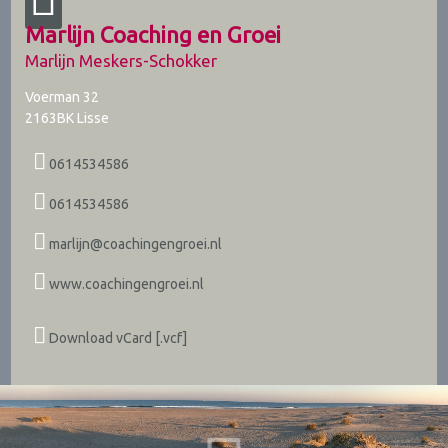
Marlijn Coaching en Groei
Marlijn Meskers-Schokker
Voerman 32
2163BK
Lisse
0614534586
0614534586
marlijn@coachingengroei.nl
www.coachingengroei.nl
Download vCard [.vcf]