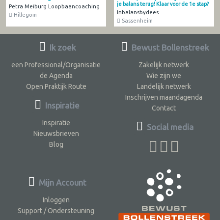
je balans terug! Klaar voor de 1e stap?
Petra Meiburg Loopbaancoaching
Inbalansbydees
Hillegom
Sassenheim
Ik zoek
Bewust Bollenstreek
een Professional/Organisatie
Zakelijk netwerk
de Agenda
Wie zijn we
Open Praktijk Route
Landelijk netwerk
Inschrijven maandagenda
Inspiratie
Contact
Inspiratie
Social media
Nieuwsbrieven
Blog
Mijn Account
Inloggen
Support / Ondersteuning