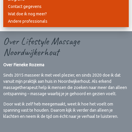
Contact gegevens
Wat doe ik nog meer?
Andere professionals
Over Lifestyle Massage
Noordwijkerhout
Over Fieneke Rozema
Sinds 2015 masseer ik met veel plezier, en sinds 2020 doe ik dat
vanuit mijn praktijk aan huis in Noordwijkerhout. Als erkend
massagetherapeut help ik mensen die zoeken naar meer dan alleen
ontspanning – massage waarbij je je gehoord en gezien voelt.
Door wat ik zelf heb meegemaakt, weet ik hoe het voelt om
spanning vast te houden. Daarom kijk ik verder dan alleen je
klachten en neem ik de tijd om écht naar je verhaal te luisteren.