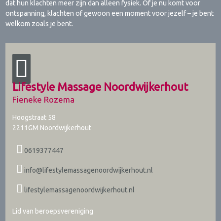
dat hun klachten meer zijn dan alleen fysiek. Of je nu komt voor
ontspanning, klachten of gewoon een moment voor jezelf – je bent
welkom zoals je bent.
Lifestyle Massage Noordwijkerhout
Fieneke Rozema
Hoogstraat 58
2211GM
Noordwijkerhout
0619377447
info@lifestylemassagenoordwijkerhout.nl
lifestylemassagenoordwijkerhout.nl
Lid van beroepsvereniging