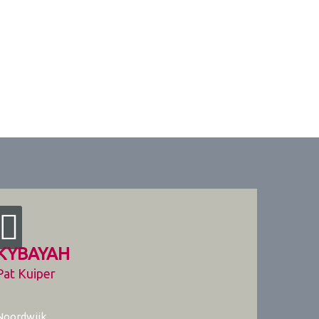
KYBAYAH
Pat Kuiper
Noordwijk