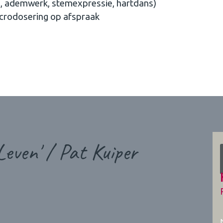
g, ademwerk, stemexpressie, hartdans)
crodosering op afspraak
even' / Pat Kuiper