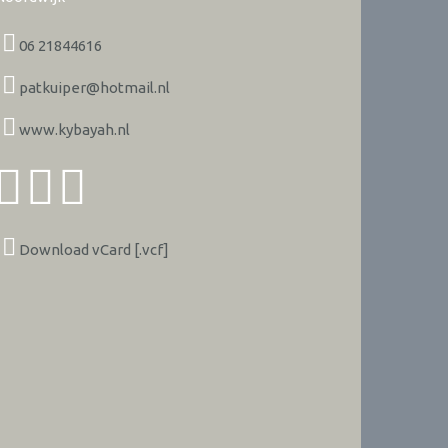
06 21844616
patkuiper@hotmail.nl
www.kybayah.nl
Download vCard [.vcf]