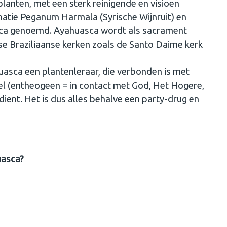
lanten, met een sterk reinigende en visioen
atie Peganum Harmala (Syrische Wijnruit) en
sca genoemd. Ayahuasca wordt als sacrament
gse Braziliaanse kerken zoals de Santo Daime kerk
uasca een plantenleraar, die verbonden is met
l (entheogeen = in contact met God, Het Hogere,
ient. Het is dus alles behalve een party-drug en
uasca?