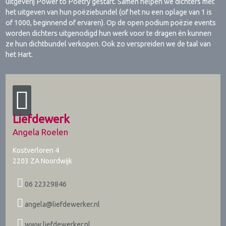
uitgeverij Power to Poetry gestart. Samen helpen we dichters met
het uitgeven van hun poëziebundel (of het nu een oplage van 1 is
of 1000, beginnend of ervaren). Op de open podium poëzie events
worden dichters uitgenodigd hun werk voor te dragen én kunnen
ze hun dichtbundel verkopen. Ook zo verspreiden we de taal van
het Hart.
Liefdewerk
Angela Roelen
Kostverloren 4
2203 ZA
Noordwijk
06 22329846
angela@liefdewerker.nl
www.liefdewerker.nl