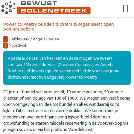
Power to Poetry bundelt dichters & organiseert open
podium poëzie
Liefdewerk / Angela Roelen
Noordwijk
Poëzie is de taal van het Hart en deze mogen we (weer)
verstaan! Miranda de Haas (Creative Compass) en Angela
Roelen (Liefdewerk) geven samen met liefde vorm aan jouw
dichtbundel met hun uitgeverij Power to Poetry!
Of je nu 1 bundel wilt voor jezelf, 10 voor je vrienden, 50 voor je
cliënten of een oplage van 100 of 1000. We vragen een vast bedrag
voor vormgeving van idee tot bundel en álles wat daarbij komt
kijken. Dit is excl. de kosten van de drukker. We kunnen met je
meedenken over voorfinanciering bijvoorbeeld door een
crowdfunding te starten middels reservering in de voorverkoop via
je eigen socials of via het platform Voordekunst.