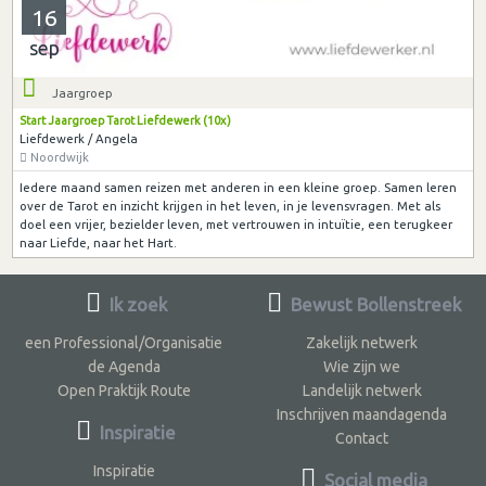
16
sep
Jaargroep
Start Jaargroep Tarot Liefdewerk (10x)
Liefdewerk / Angela
Noordwijk
Iedere maand samen reizen met anderen in een kleine groep. Samen leren
over de Tarot en inzicht krijgen in het leven, in je levensvragen. Met als
doel een vrijer, bezielder leven, met vertrouwen in intuïtie, een terugkeer
naar Liefde, naar het Hart.
Ik zoek
Bewust Bollenstreek
een Professional/Organisatie
Zakelijk netwerk
de Agenda
Wie zijn we
Open Praktijk Route
Landelijk netwerk
Inschrijven maandagenda
Inspiratie
Contact
Inspiratie
Social media