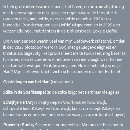
Ik heb grote interesse in de mens, het leven, en hou me altijd bezig
met levensvragen en duik graag en regelmatig in de filosofie. Ik
open en dicht, met liefde, over de liefde en heb in 2024 mijn
bundeltje 'Boodschappen van Liefde' uitgegeven en in 2025 een
verzamelbundel met dichters in de Bollenstreek 'Lokale Liefde'.
Dit in een periode waarin veel van mijn Liefdewerk stilstond, omdat
ik dec 2023 plotsdoof werd (1 oor), met geluidgevoeligheid en
tinnitus als bijgevolg. Het proces leert me te focussen, nóg beter te
luisteren, diep te voelen wat het leven van me vraagt, waar het me
naartoe wil bewegen. En ik beweeg mee. Hoe is het met jou en je
Hart? Mijn Liefdewerk richt zich op het openen naar het Hart met:
Opstellingen van het Hart
(individueel)
Stilte in de Soefitempel
(In de stilte krijgt het Hart haar vleugels)
Schrijf je Hart vrij
(schrijfgroepen Voorhout en Noordwijk,
schrijfcafé bieb Katwijk en Noordwijk, kunst op recept Katwijk en
binnenkort is er ook een online editie waar je voor in kunt schrijven)
Power to Poetry
Samen met vormgeefster Miranda de Haas ben ik