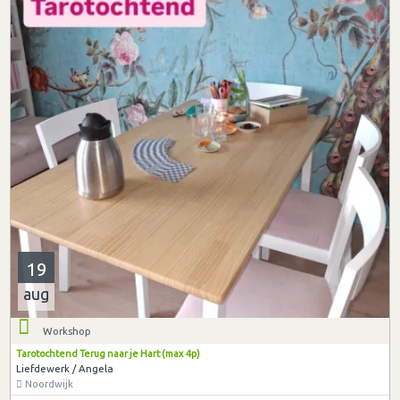
19
aug
Workshop
Tarotochtend Terug naar je Hart (max 4p)
Liefdewerk / Angela
Noordwijk