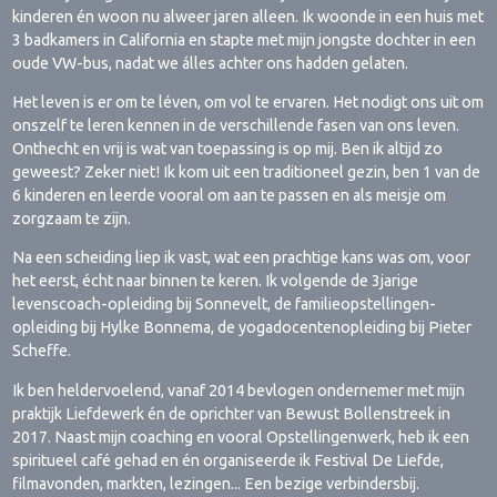
kinderen én woon nu alweer jaren alleen. Ik woonde in een huis met
3 badkamers in California en stapte met mijn jongste dochter in een
oude VW-bus, nadat we álles achter ons hadden gelaten.
Het leven is er om te léven, om vol te ervaren. Het nodigt ons uit om
onszelf te leren kennen in de verschillende fasen van ons leven.
Onthecht en vrij is wat van toepassing is op mij. Ben ik altijd zo
geweest? Zeker niet! Ik kom uit een traditioneel gezin, ben 1 van de
6 kinderen en leerde vooral om aan te passen en als meisje om
zorgzaam te zijn.
Na een scheiding liep ik vast, wat een prachtige kans was om, voor
het eerst, écht naar binnen te keren. Ik volgende de 3jarige
levenscoach-opleiding bij Sonnevelt, de familieopstellingen-
opleiding bij Hylke Bonnema, de yogadocentenopleiding bij Pieter
Scheffe.
Ik ben heldervoelend, vanaf 2014 bevlogen ondernemer met mijn
praktijk Liefdewerk én de oprichter van Bewust Bollenstreek in
2017. Naast mijn coaching en vooral Opstellingenwerk, heb ik een
spiritueel café gehad en én organiseerde ik Festival De Liefde,
filmavonden, markten, lezingen... Een bezige verbindersbij.