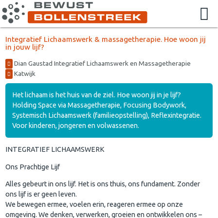
Integratief Lichaamswerk & massagetherapie. Hoe woon jij
in jouw lijf?
Dian Gaustad Integratief Lichaamswerk en Massagetherapie
Katwijk
Het lichaam is het huis van de ziel. Hoe woon jij in je lijf?
Holding Space via Massagetherapie, Focusing Bodywork,
Systemisch Lichaamswerk (familieopstelling), Reflexintegratie.
Voor kinderen, jongeren en volwassenen.
INTEGRATIEF LICHAAMSWERK
Ons Prachtige Lijf
Alles gebeurt in ons lijf. Het is ons thuis, ons fundament. Zonder
ons lijf is er geen leven.
We bewegen ermee, voelen erin, reageren ermee op onze
omgeving. We denken, verwerken, groeien en ontwikkelen ons –