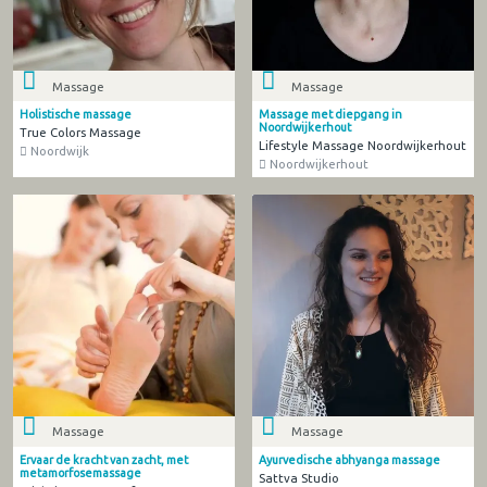
Massage
Massage
Holistische massage
Massage met diepgang in
Noordwijkerhout
True Colors Massage
Lifestyle Massage Noordwijkerhout
Noordwijk
Noordwijkerhout
Massage
Massage
Ervaar de kracht van zacht, met
Ayurvedische abhyanga massage
metamorfosemassage
Sattva Studio