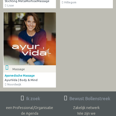
Stichting MetaMorfoseMassage
Hillegom
Lisse
Massage
Ayurvedische Massage
AyurVida | Body & Mind
Noordwijk
Ik zoek
Bewust Bollenstreek
een Professional/Organisatie
Zakelijk netwerk
de Agenda
Wie zijn we