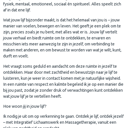
fysiek, mentaal, emotioneel, sociaal én spiritueel. Alles speelt zich
af in dat ene lijf.
Wat jouw lijf bijzonder maakt, is dat het helemaal van jou is – jouw
manier van voelen, bewegen en leven. Het geeft je een plek om te
zijn, precies zoals je nu bent, met alles wat er is. Jouw lijf vertelt
jouw verhaal en biedt ruimte om te ontdekken, te ervaren en
misschien iets meer aanwezig te zijn in jezelf, om verbinding te
maken met anderen, en om bewust te worden van wat je wilt, kunt,
durft en voelt.
Het vraagt soms geduld en aandacht om deze ruimte in jezelf te
ontdekken. Maar door met zachtheid en bewustzijn naar je lijf te
luisteren, kun je weer in contact komen met je natuurlijke wijsheid.
In een ruimte van respect en kalmte begeleid ik je op een manier die
bij jou past, zodat je zonder druk of verwachtingen kunt ontdekken
wat jouw lijf je te vertellen heeft.
Hoe woon jij in jouw lijf?
Ik nodig je uit om op verkenning te gaan. Ontdek je lijf, ontdek jezelf
– met Integratief Lichaamswerk en Massagetherapie, vanuit een