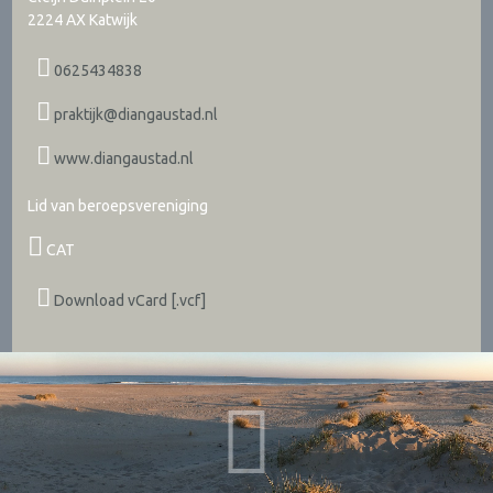
2224 AX
Katwijk
0625434838
praktijk@diangaustad.nl
www.diangaustad.nl
Lid van beroepsvereniging
CAT
Download vCard [.vcf]