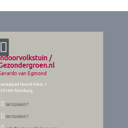
Indoorvolkstuin /
Gezondergroen.nl
Gerardo van Egmond
Kanaalpad Noord West, 1
2231NX
Rijnsburg
0610268657
0610268657