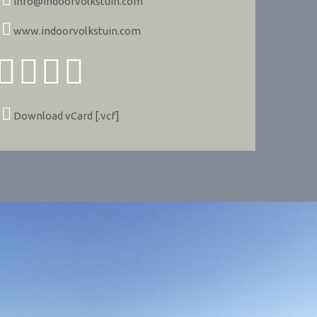
info@indoorvolkstuin.com
www.indoorvolkstuin.com
Download vCard [.vcf]