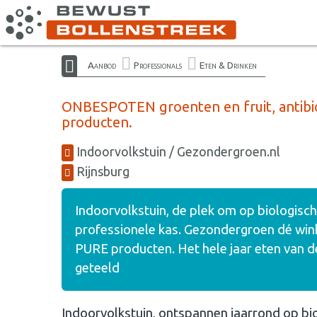
Aanbod
Professionals
Eten & Drinken
ONBESPOTEN groenten en fruit, antibioti
producten.
Indoorvolkstuin / Gezondergroen.nl
Rijnsburg
Indoorvolkstuin, de plek om op biologische
professionele kas. Gezondergroen dé wi
PURE producten. Het hele jaar eten van d
geteeld
Indoorvolkstuin, ontspannen jaarrond op biol