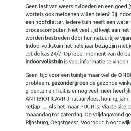
Geen last van weersinvloeden en een goed (w
wortels ook meloenen willen telen? Bij Indo
een hoofdletter. Iedere tuin heeft een wate
procescomputer. Niet veel tijd kwijt aan het
worden bestreden door hun natuurlijke vijand
Indoorvolkstuin het hele jaar bezig zijn met
tot de kas 24/7. Op ieder moment van de dag
indoorvolkstuin
is veel informatie te vinden.
Geen tijd voor een tuintje maar wel de O
probleem.
gezondergroen
dé gezonde winke
groenten en fruit is er nog veel meer heerlij
ANTIBIOTICAVRIJ natuurvlees, honing, jam, s
ketjap.......Als het maar
PUUR
is. Via de site
maaandag tot zaterdag. Op vrijdagavond gee
Rijnsburg, Oegstgeest, Voorhout, Noordwij