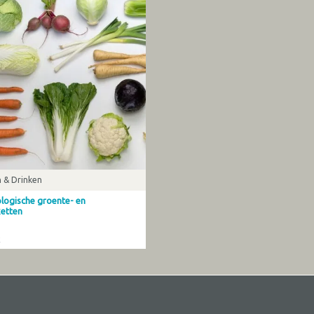
 & Drinken
logische groente- en
ketten
k