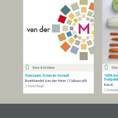
Eten & Drinken
Eten
Duurzaam, Groen én Sociaal!
100% bio
fruitpak
Boekhandel Van der Meer / Cultuurcafé
Kievit
Noordwijk
Katwij