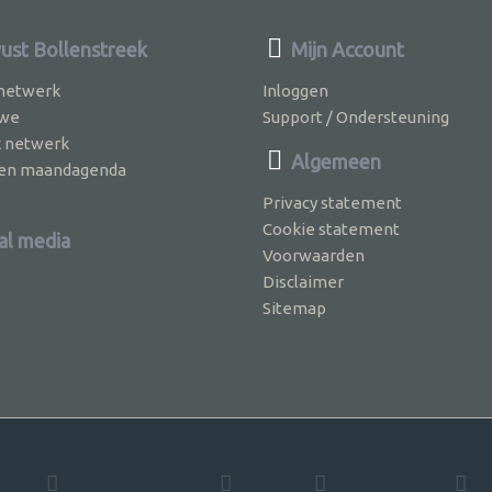
st Bollenstreek
Mijn Account
 netwerk
Inloggen
 we
Support / Ondersteuning
k netwerk
Algemeen
jven maandagenda
Privacy statement
Cookie statement
al media
Voorwaarden
Disclaimer
Sitemap