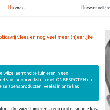
Ik zoek...
Bewust Bollen
cavrij vlees en nog veel meer (h)eerlijke
 wijze jaarrond te tuinieren in een
nkel van Indoorvolkstuin met ONBESPOTEN en
e seizoensproducten. Veelal in onze kas
ogische wijze tuinieren in een professionele kas.