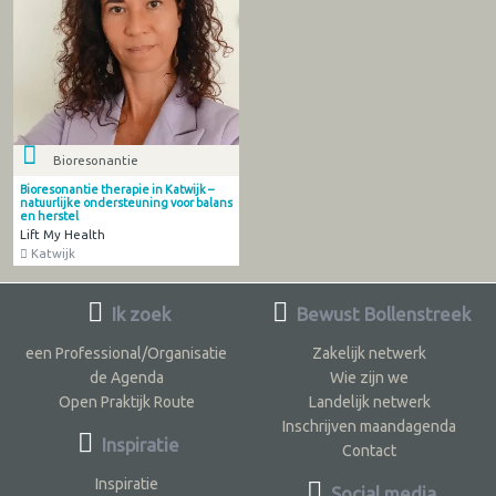
Bioresonantie
Bioresonantie therapie in Katwijk –
natuurlijke ondersteuning voor balans
en herstel
Lift My Health
Katwijk
Ik zoek
Bewust Bollenstreek
een Professional/Organisatie
Zakelijk netwerk
de Agenda
Wie zijn we
Open Praktijk Route
Landelijk netwerk
Inschrijven maandagenda
Inspiratie
Contact
Inspiratie
Social media