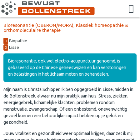
Bioresonantie (OBERON/MORA), Klassiek homeopathie &
orthomoleculaire therapie
Biopathie
Lisse
Bioresonantie, ook wel electro-acupunctuur genoemd, is
gebaseerd op de Chinese geneeswijzen en kan verstoringen
en belastingen in het lichaam meten en behandelen.
Mijn naam is Christa Schipper. Ik ben opgegroeid in Lisse, midden in
de Bollenstreek, alwaar nu mijn praktijk aan huis. Stress, ziekten,
energiegebrek, lichamelijke klachten, problemen rondom
menstruatie, zwangerschap. Of een onbestemd, onevenwichtig
gevoel kunnen een behoorlijke impact hebben op je geluk en
gezondheid.
Jouw vitaliteit en gezondheid weer optimaal krijgen, daar zet ik mij
graag voor in. In onze huidige maatschappij worden we overspoeld