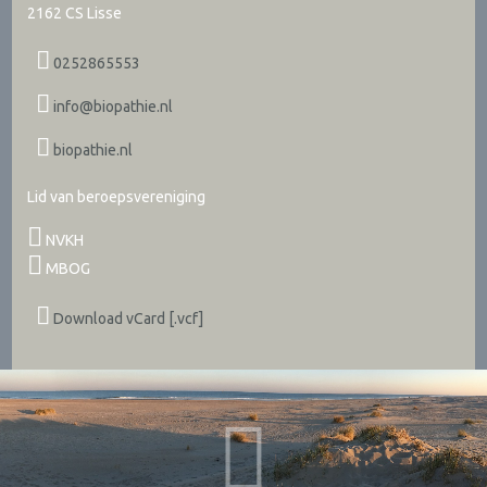
2162 CS
Lisse
0252865553
info@biopathie.nl
biopathie.nl
Lid van beroepsvereniging
NVKH
MBOG
Download vCard [.vcf]