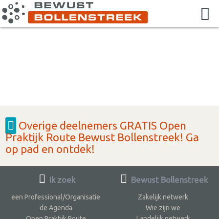
Overige deelnemers GRATIS Open
Praktijk Route Bewust Bollenstreek! Ga
op pad en ontdek!
Ik zoek
Bewust Bollenstreek
een Professional/Organisatie
Zakelijk netwerk
de Agenda
Wie zijn we
Open Praktijk Route
Landelijk netwerk