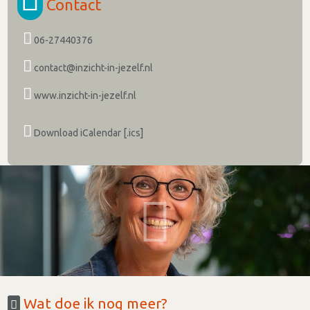
Contact
06-27440376
contact@inzicht-in-jezelf.nl
www.inzicht-in-jezelf.nl
Download iCalendar [.ics]
Wat doe ik nog meer?