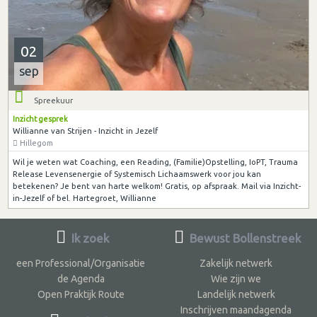
02
sep
Spreekuur
Inzicht gesprek
Willianne van Strijen - Inzicht in Jezelf
Hillegom
Wil je weten wat Coaching, een Reading, (Familie)Opstelling, IoPT, Trauma
Release Levensenergie of Systemisch Lichaamswerk voor jou kan
betekenen? Je bent van harte welkom! Gratis, op afspraak. Mail via Inzicht-
in-Jezelf of bel. Hartegroet, Willianne
Ik zoek
Bewust Bollenstreek
een Professional/Organisatie
Zakelijk netwerk
de Agenda
Wie zijn we
Open Praktijk Route
Landelijk netwerk
Inschrijven maandagenda