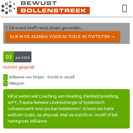
Dit event heeft reeds plaats gevonden ...
KIJK IN DE AGENDA VOOR ACTUELE ACTIVITEITEN →
03
jun 2026
Inzicht gesprek
Willianne van Strijen - Inzicht in Jezelf
Hillegom
Wil je weten wat Coaching, een Reading, (Familie)Opstelling,
IoPT, Trauma Release Levensenergie of Systemisch
Lichaamswerk voor jou kan betekenen? Je bent van harte
welkom! Gratis, op afspraak. Mail via Inzicht-in-Jezelf of bel.
Hartegroet, Willianne