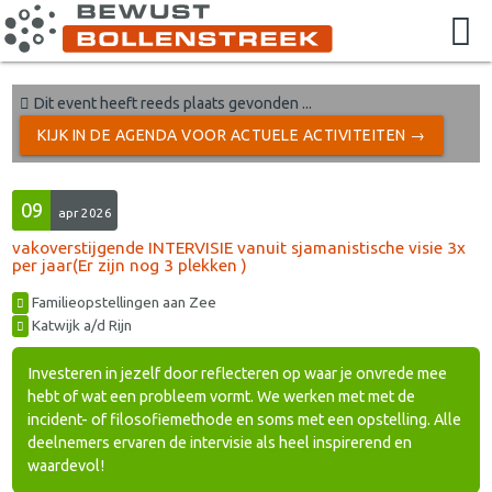
Dit event heeft reeds plaats gevonden ...
KIJK IN DE AGENDA VOOR ACTUELE ACTIVITEITEN →
09
apr 2026
vakoverstijgende INTERVISIE vanuit sjamanistische visie 3x
per jaar(Er zijn nog 3 plekken )
Familieopstellingen aan Zee
Katwijk a/d Rijn
Investeren in jezelf door reflecteren op waar je onvrede mee
hebt of wat een probleem vormt. We werken met met de
incident- of filosofiemethode en soms met een opstelling. Alle
deelnemers ervaren de intervisie als heel inspirerend en
waardevol!