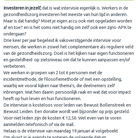
Investeren in jezelf,
dat is wat intervisie eigenlijk is. Werkers in de
gezondheidszorg investeren het meeste van hun tijd in anderen.
Maar is dat handig? Moet je eigen accu ook niet opgeladen worden
af en toe? en is het soms niet handig om zelf ook een zijns-APK te
ondergaan?
Drie keer per jaar begeleid ik vakoverstijgende intervisie voor
mensen, die werken in zowel het complementaire als reguliere veld
van de gezondheidszorg. Doel is het kijken naar eigen functioneren
en gesteldheid op zielsniveau om dat te kunnen aanpassen en/of
verbeteren.
We werken in groepen van 2 tot 6 personen met de
incidentmethode, de filosofiemethode of met een opstelling,
waarbij we vooral kijken naar thema's, die deelnemers zelf
inbrengen. Wat hen daarin persoonlijk raak en wat dat voor impact
heeft op hun leven en hun functioneren.
De intervisie is kosteloos voor leden van Bewust Bollenstreek en
Bewust Leiden. Een donatie wordt wel bijzonder op prijs gesteld.
Voor niet leden zijn de kosten € 12,50. Wel even van te voren
aanmelden telefonisch of via de mail.
Helaas is de intervisie van maandag 19 januari al volgeboekt
Om alvast in je agenda te noteren de volgende datum: