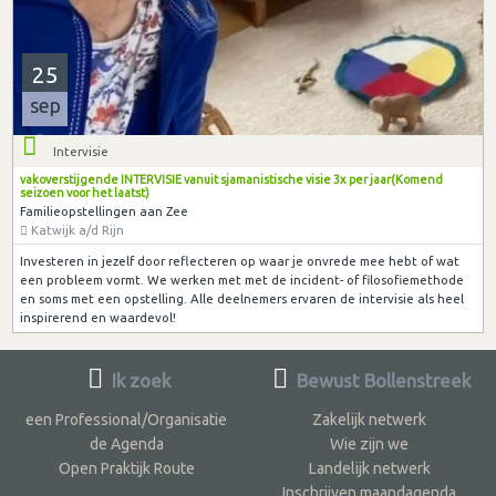
25
sep
Intervisie
vakoverstijgende INTERVISIE vanuit sjamanistische visie 3x per jaar(Komend
seizoen voor het laatst)
Familieopstellingen aan Zee
Katwijk a/d Rijn
Investeren in jezelf door reflecteren op waar je onvrede mee hebt of wat
een probleem vormt. We werken met met de incident- of filosofiemethode
en soms met een opstelling. Alle deelnemers ervaren de intervisie als heel
inspirerend en waardevol!
Ik zoek
Bewust Bollenstreek
een Professional/Organisatie
Zakelijk netwerk
de Agenda
Wie zijn we
Open Praktijk Route
Landelijk netwerk
Inschrijven maandagenda