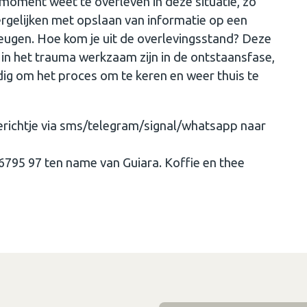
 moment weet te overleven in deze situatie, zo
ergelijken met opslaan van informatie op een
eheugen. Hoe kom je uit de overlevingsstand? Deze
 in het trauma werkzaam zijn in de ontstaansfase,
dig om het proces om te keren en weer thuis te
erichtje via sms/telegram/signal/whatsapp naar
95 97 ten name van Guiara. Koffie en thee