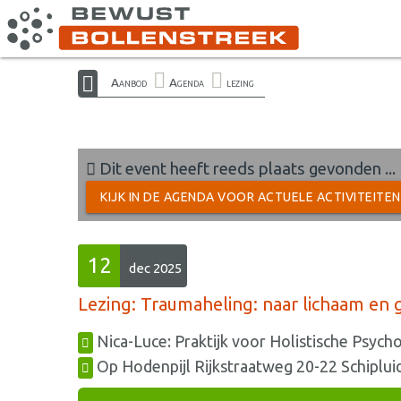
Aanbod
Agenda
lezing
Dit event heeft reeds plaats gevonden ...
KIJK IN DE AGENDA VOOR ACTUELE ACTIVITEITE
12
dec 2025
Lezing: Traumaheling: naar lichaam en 
Nica-Luce: Praktijk voor Holistische Psych
Op Hodenpijl Rijkstraatweg 20-22 Schiplui