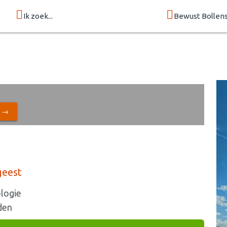
Ik zoek...
Bewust Bollen
N →
geest
ologie
den