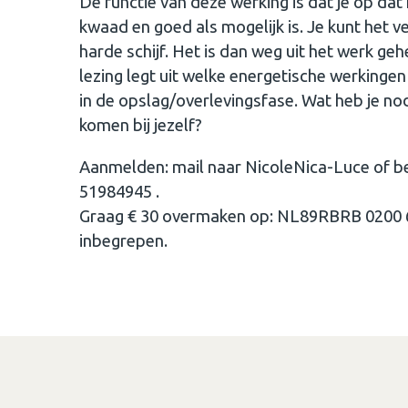
De functie van deze werking is dat je op dat
kwaad en goed als mogelijk is. Je kunt het v
harde schijf. Het is dan weg uit het werk g
lezing legt uit welke energetische werkingen
in de opslag/overlevingsfase. Wat heb je no
komen bij jezelf?
Aanmelden: mail naar NicoleNica-Luce of b
51984945 .
Graag € 30 overmaken op: NL89RBRB 0200 67
inbegrepen.