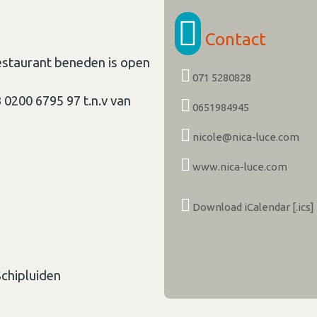
Contact
restaurant beneden is open
071 5280828
0200 6795 97 t.n.v van
0651984945
nicole@nica-luce.com
www.nica-luce.com
Download iCalendar [.ics]
Schipluiden