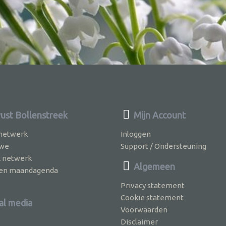
st Bollenstreek
Mijn Account
 netwerk
Inloggen
 we
Support / Ondersteuning
k netwerk
Algemeen
jven maandagenda
Privacy statement
Cookie statement
al media
Voorwaarden
Disclaimer